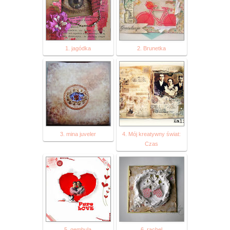
1. jagódka
2. Brunetka
3. mina juveler
4. Mój kreatywny świat:
Czas
5. gembula
6. rachel