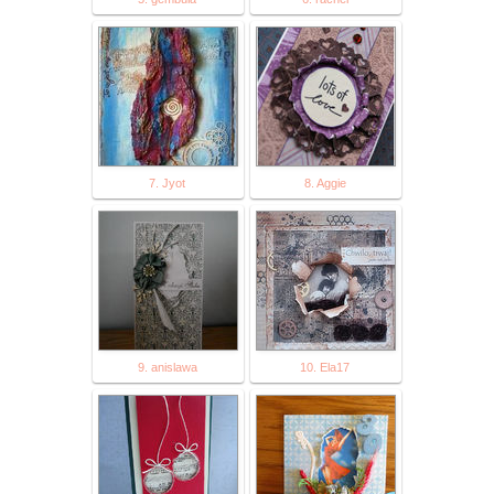
7. Jyot
8. Aggie
9. anislawa
10. Ela17