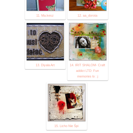
11. Ma.kesz
12. aa_dorota
13. Diyala Art
14. IRIT SHALOM- Craft
addict LTD: Fun
memories lo : j
15. Licho Nie Śpi